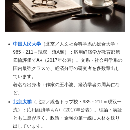
中国人民大学
（北京／人文社会科学系の総合大学・
985・211＝現双一流A類）：応用経済学が教育部第
四輪評価で
A+
（2017年公表）。文系・社会科学系の
国内最強クラスで、経済分野の研究者を多数輩出し
ています。
著名な出身者：作家の王小波、経済学者の周其仁な
ど。
北京大学
（北京／総合トップ校・985・211＝現双一
流）：応用経済学もA+（2017年公表）。理論・実証
ともに層が厚く、政策・金融の第一線に人材を送り
出しています。