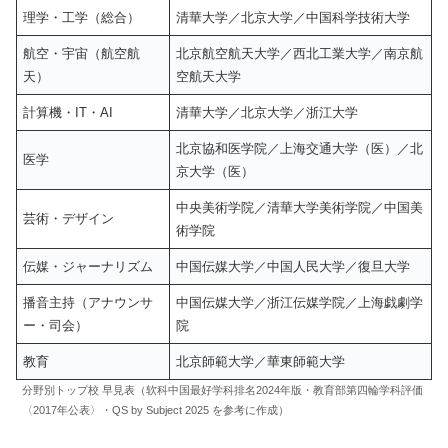
理学・工学（総合）
清華大学／北京大学／中国科学技術大学
航空・宇宙（航空航
北京航空航天大学／西北工業大学／南京航
天）
空航天大学
計算機・IT・AI
清華大学／北京大学／浙江大学
北京協和医学院／上海交通大学（医）／北
医学
京大学（医）
中央美術学院／清華大学美術学院／中国美
芸術・デザイン
術学院
伝媒・ジャーナリズム
中国伝媒大学／中国人民大学／復旦大学
播音主持（アナウンサ
中国伝媒大学／浙江伝媒学院／上海戯劇学
ー・司会）
院
教育
北京師範大学／華東師範大学
分野別トップ校 早見表（软科中国最好学科排名2024年版・教育部第四輪学科評価
〈2017年公表〉・QS by Subject 2025 を参考に作成）