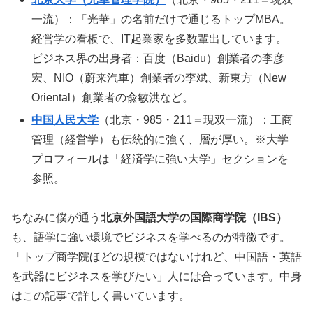
一流）：「光華」の名前だけで通じるトップMBA。
経営学の看板で、IT起業家を多数輩出しています。
ビジネス界の出身者：百度（Baidu）創業者の李彦
宏、NIO（蔚来汽車）創業者の李斌、新東方（New
Oriental）創業者の兪敏洪など。
中国人民大学
（北京・985・211＝現双一流）：工商
管理（経営学）も伝統的に強く、層が厚い。※大学
プロフィールは「経済学に強い大学」セクションを
参照。
ちなみに僕が通う
北京外国語大学の国際商学院（IBS）
も、語学に強い環境でビジネスを学べるのが特徴です。
「トップ商学院ほどの規模ではないけれど、中国語・英語
を武器にビジネスを学びたい」人には合っています。中身
はこの記事で詳しく書いています。