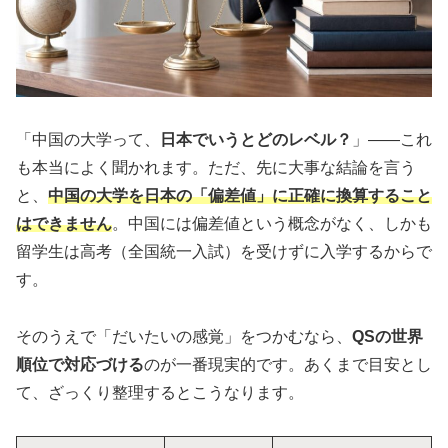
「中国の大学って、
日本でいうとどのレベル？
」——これ
も本当によく聞かれます。ただ、先に大事な結論を言う
と、
中国の大学を日本の「偏差値」に正確に換算すること
はできません
。中国には偏差値という概念がなく、しかも
留学生は高考（全国統一入試）を受けずに入学するからで
す。
そのうえで「だいたいの感覚」をつかむなら、
QSの世界
順位で対応づける
のが一番現実的です。あくまで目安とし
て、ざっくり整理するとこうなります。