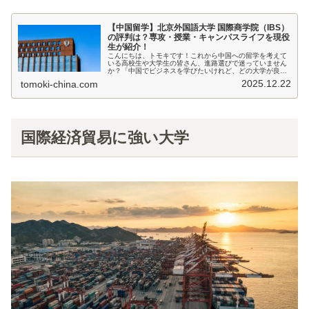
【中国留学】北京外国語大学 国際商学院（IBS）
の評判は？専攻・授業・キャンパスライフを現役
生が紹介！
こんにちは、トモキです！これから中国への留学を考えて
いる高校生や大学生の皆さん、進路選びで迷っていません
か？「中国でビジネスを学びたいけれど、どの大学が良い
かわからない」「英語も中国語も頑張りたい」そんな皆さ
2025.12.22
tomoki-china.com
んに、僕が現在通っている北京外国...
国際経済貿易に強い大学