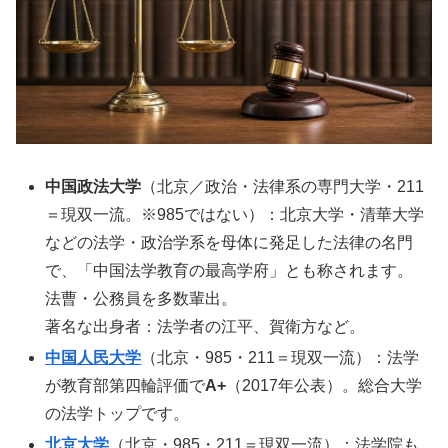
中国政法大学
（北京／政治・法律系の専門大学・211
＝現双一流。※985ではない）：北京大学・清華大学
などの法学・政治学系を母体に発足した法律の名門
で、「中国法学教育の最高学府」とも称されます。
法曹・公務員を多数輩出。
著名な出身者：法学者の江平、賀衛方など。
中国人民大学
（北京・985・211＝現双一流）：法学
が教育部第四輪評価で
A+
（2017年公表）。総合大学
の法学トップです。
北京大学
（北京・985・211＝現双一流）：法学院も