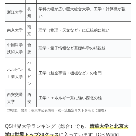
杭
学科の幅が広い巨大総合大学。工学・計算機が強
浙江大学
州
い
南
南京大学
理学（物理・天文など）に伝統的に強い
京
中国科学
合
理学・量子情報など基礎科学の精鋭校
技術大学
肥
ハ
ハルビン
ル
工学（航空宇宙・機械など）の名門
工業大学
ビ
ン
西安交通
西
工学・エネルギー系に強い西北の雄
大学
安
C9联盟（出典：各大学公表情報・双一流指定リストをもとに整理）
QS世界大学ランキング（総合）でも、
清華大学と北京大
学は世界トップ20クラス
に入っています（QS World