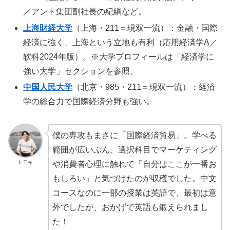
／アント集団副社長の紀綱など。
上海財経大学
（上海・211＝現双一流）：金融・国際
経済に強く、上海という立地も有利（応用経済学A／
软科2024年版）。※大学プロフィールは「経済学に
強い大学」セクションを参照。
中国人民大学
（北京・985・211＝現双一流）：経済
学の総合力で国際経済分野も強い。
僕の専攻もまさに「国際経済貿易」。学べる
範囲が広いぶん、選択科目でマーケティング
トモキ
や消費者心理に触れて「自分はここが一番お
もしろい」と気づけたのが収穫でした。中文
コースなのに一部の授業は英語で、最初は意
外でしたが、おかげで英語も鍛えられまし
た！