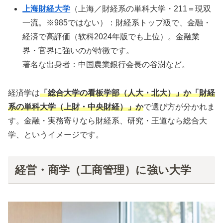
上海財経大学
（上海／財経系の単科大学・211＝現双
一流。※985ではない）：財経系トップ級で、金融・
経済で高評価（软科2024年版でも上位）。金融業
界・官界に強いのが特徴です。
著名な出身者：中国農業銀行会長の谷澍など。
経済学は
「総合大学の看板学部（人大・北大）」か「財経
系の単科大学（上財・中央財経）」か
で選び方が分かれま
す。金融・実務寄りなら財経系、研究・王道なら総合大
学、というイメージです。
経営・商学（工商管理）に強い大学