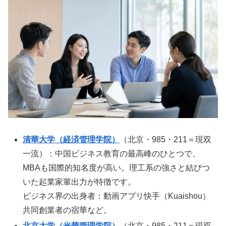
清華大学（経済管理学院）
（北京・985・211＝現双
一流）：中国ビジネス教育の最高峰のひとつで、
MBAも国際的知名度が高い。理工系の強さと結びつ
いた起業家輩出力が特徴です。
ビジネス界の出身者：動画アプリ快手（Kuaishou）
共同創業者の宿華など。
北京大学（光華管理学院）
（北京・985・211＝現双