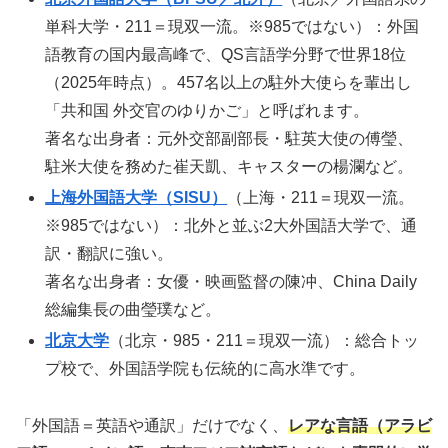
単科大学・211＝現双一流。※985ではない）：外国
語教育の国内最高峰で、QS言語学分野で世界18位
（2025年時点）。457名以上の駐外大使らを輩出し
「共和国 外交官のゆりかご」と呼ばれます。
著名な出身者：元外交部副部長・駐英大使の傅瑩、
駐米大使を務めた崔天凱、キャスターの楊瀾など。
上海外国語大学（SISU）
（上海・211＝現双一流。
※985ではない）：北外と並ぶ2大外国語大学で、通
訳・翻訳に強い。
著名な出身者：女優・映画監督の陳冲、China Daily
総編集長の曲瑩璞など。
北京大学
（北京・985・211＝現双一流）：総合トッ
プ校で、外国語学院も伝統的に高水準です。
「外国語＝英語や通訳」だけでなく、
レアな言語（アラビ