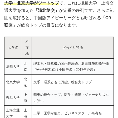
大学・北京大学がツートップ
で、これに復旦大学・上海交
通大学を加えた
「清北复交」
が定番の序列です。さらに範
囲を広げると、中国版アイビーリーグとも呼ばれる
「C9
联盟」
が総合トップの目安になります。
所
大学名
在
ざっくり特徴
地
北
理工系・計算機の国内最高峰。教育部第四輪評価
清華大学
京
でA+学科21個は全国最多（2017年公表）
北
北京大学
文系・理系ともに万能。総合力トップ
京
上
華東の総合トップ。医学・経済・ジャーナリズム
復旦大学
海
に強い
上海交通
上
工学・医学が強力。ビジネススクールも有名
大学
海