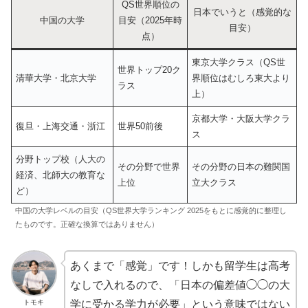
QS世界順位の
日本でいうと（感覚的な
中国の大学
目安（2025年時
目安）
点）
東京大学クラス（QS世
世界トップ20ク
清華大学・北京大学
界順位はむしろ東大より
ラス
上）
京都大学・大阪大学クラ
復旦・上海交通・浙江
世界50前後
ス
分野トップ校（人大の
その分野で世界
その分野の日本の難関国
経済、北師大の教育な
上位
立大クラス
ど）
中国の大学レベルの目安（QS世界大学ランキング 2025をもとに感覚的に整理し
たものです。正確な換算ではありません）
あくまで「感覚」です！しかも留学生は高考
なしで入れるので、「日本の偏差値◯◯の大
トモキ
学に受かる学力が必要」という意味ではない