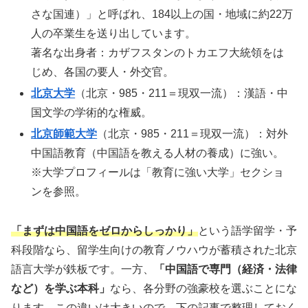
さな国連）」と呼ばれ、184以上の国・地域に約22万
人の卒業生を送り出しています。
著名な出身者：カザフスタンのトカエフ大統領をは
じめ、各国の要人・外交官。
北京大学
（北京・985・211＝現双一流）：漢語・中
国文学の学術的な権威。
北京師範大学
（北京・985・211＝現双一流）：対外
中国語教育（中国語を教える人材の養成）に強い。
※大学プロフィールは「教育に強い大学」セクショ
ンを参照。
「まずは中国語をゼロからしっかり」
という語学留学・予
科段階なら、留学生向けの教育ノウハウが蓄積された北京
語言大学が鉄板です。一方、
「中国語で専門（経済・法律
など）を学ぶ本科」
なら、各分野の強豪校を選ぶことにな
ります。この違いは大きいので、下の記事で整理しておく