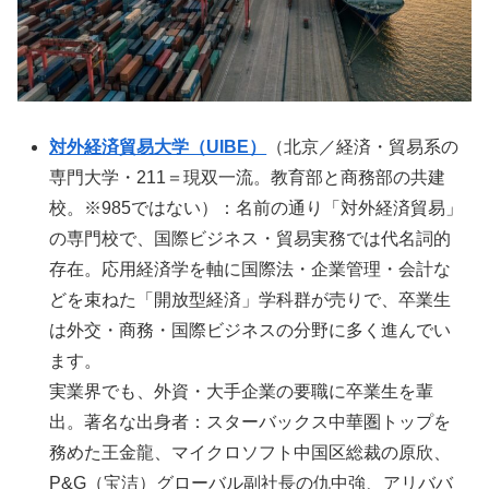
対外経済貿易大学（UIBE）
（北京／経済・貿易系の
専門大学・211＝現双一流。教育部と商務部の共建
校。※985ではない）：名前の通り「対外経済貿易」
の専門校で、国際ビジネス・貿易実務では代名詞的
存在。応用経済学を軸に国際法・企業管理・会計な
どを束ねた「開放型経済」学科群が売りで、卒業生
は外交・商務・国際ビジネスの分野に多く進んでい
ます。
実業界でも、外資・大手企業の要職に卒業生を輩
出。著名な出身者：スターバックス中華圏トップを
務めた王金龍、マイクロソフト中国区総裁の原欣、
P&G（宝洁）グローバル副社長の仇中強、アリババ