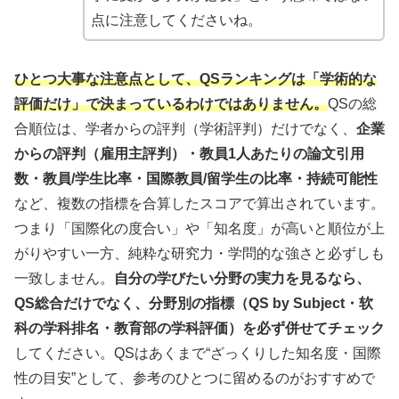
点に注意してくださいね。
ひとつ大事な注意点として、QSランキングは「学術的な
評価だけ」で決まっているわけではありません。
QSの総
合順位は、学者からの評判（学術評判）だけでなく、
企業
からの評判（雇用主評判）・教員1人あたりの論文引用
数・教員/学生比率・国際教員/留学生の比率・持続可能性
など、複数の指標を合算したスコアで算出されています。
つまり「国際化の度合い」や「知名度」が高いと順位が上
がりやすい一方、純粋な研究力・学問的な強さと必ずしも
一致しません。
自分の学びたい分野の実力を見るなら、
QS総合だけでなく、分野別の指標（QS by Subject・软
科の学科排名・教育部の学科評価）を必ず併せてチェック
してください。QSはあくまで“ざっくりした知名度・国際
性の目安”として、参考のひとつに留めるのがおすすめで