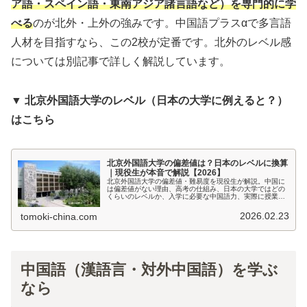
ア語・スペイン語・東南アジア諸言語など）を専門的に学
べる
のが北外・上外の強みです。中国語プラスαで多言語
人材を目指すなら、この2校が定番です。北外のレベル感
については別記事で詳しく解説しています。
▼ 北京外国語大学のレベル（日本の大学に例えると？）
はこちら
北京外国語大学の偏差値は？日本のレベルに換算
｜現役生が本音で解説【2026】
北京外国語大学の偏差値・難易度を現役生が解説。中国に
は偏差値がない理由、高考の仕組み、日本の大学ではどの
くらいのレベルか、入学に必要な中国語力、実際に授業に
ついていけるのかまで、実体験ベースでまとめました。
【2026年最新】
2026.02.23
tomoki-china.com
中国語（漢語言・対外中国語）を学ぶ
なら